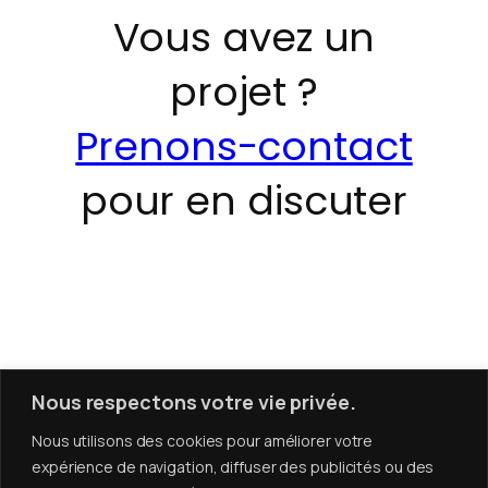
Vous avez un
projet ?
Prenons-contact
pour en discuter
Nous respectons votre vie privée.
Nous utilisons des cookies pour améliorer votre
expérience de navigation, diffuser des publicités ou des
Aux côtés de celles et ceux qui font les